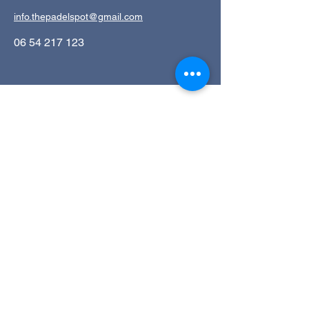
info.thepadelspot@gmail.com
06 54 217 123
Schrijf je in op de
nieuwsbrief
Voer uw e-mailadres in
Verzenden
Ja, ik ontvang graag maandelijks een